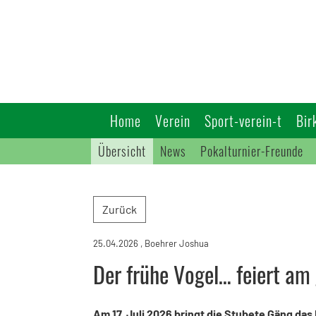
Home
Verein
Sport-verein-t
Bir
Übersicht
News
Pokalturnier-Freunde
Zurück
25.04.2026
, Boehrer Joshua
Der frühe Vogel… feiert am
Am 17. Juli 2026 bringt die Stubete Gäng d