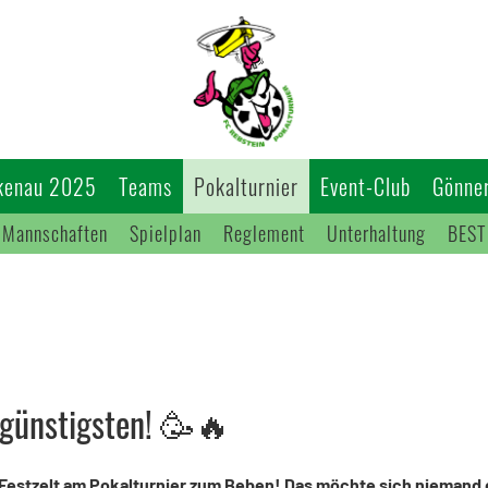
kenau 2025
Teams
Pokalturnier
Event-Club
Gönner
Mannschaften
Spielplan
Reglement
Unterhaltung
BEST
 günstigsten! 🥳🔥
as Festzelt am Pokalturnier zum Beben! Das möchte sich nieman