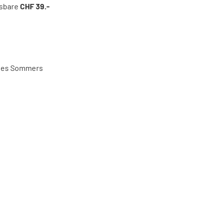
ssbare
CHF 39.-
y des Sommers