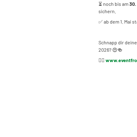
⏳ noch bis am
30.
sichern.
✅ ab dem 1. Mai st
Schnapp dir deine
2026? 😍🍻
👉🏻
www.eventfro