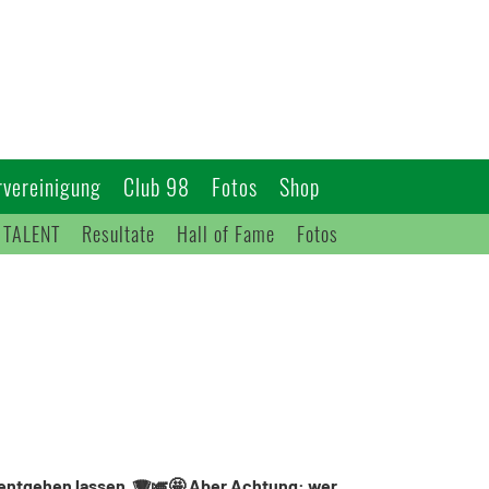
vereinigung
Club 98
Fotos
Shop
 TALENT
Resultate
Hall of Fame
Fotos
d entgehen lassen. 🪗🎺🤩 Aber Achtung: wer