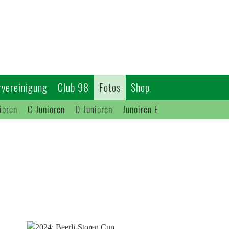
vereinigung
Club 98
Fotos
Shop
ioren
C-Junioren
D-Junioren
Junoiren E