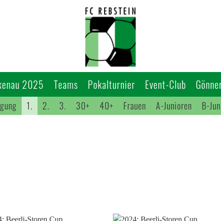
kenau 2025
Teams
Pokalturnier
Event-Club
Gönner
igung
1.
2.
3.
30+
40+
Frauen
A-Junioren
B-Jun