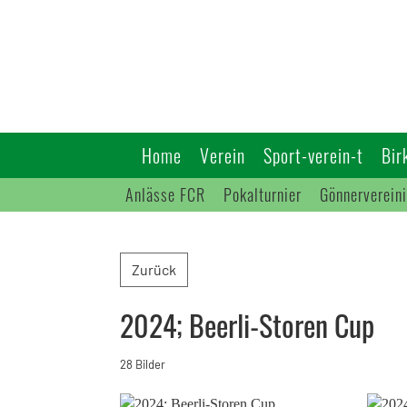
Home
Verein
Sport-verein-t
Bir
Anlässe FCR
Pokalturnier
Gönnerverein
Zurück
2024; Beerli-Storen Cup
28 Bilder