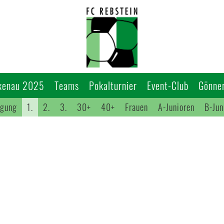
kenau 2025
Teams
Pokalturnier
Event-Club
Gönner
igung
1.
2.
3.
30+
40+
Frauen
A-Junioren
B-Jun