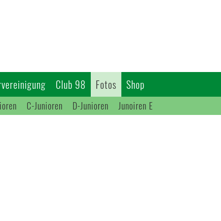
vereinigung
Club 98
Fotos
Shop
ioren
C-Junioren
D-Junioren
Junoiren E