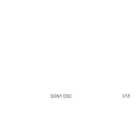
/13
SONY DSC
1/13