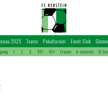
kenau 2025
Teams
Pokalturnier
Event-Club
Gönner
igung
1.
2.
3.
30+
40+
Frauen
A-Junioren
B-Jun
g