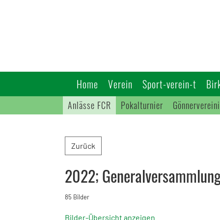
Home
Verein
Sport-verein-t
Bir
Anlässe FCR
Pokalturnier
Gönnerverein
Zurück
2022; Generalversammlun
85 Bilder
Bilder-Übersicht anzeigen