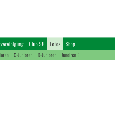
vereinigung
Club 98
Fotos
Shop
ioren
C-Junioren
D-Junioren
Junoiren E