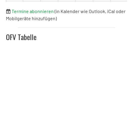
31
01
02
03
04
05
06
Termine abonnieren
(in Kalender wie Outlook, iCal oder
13:00
FC Rebstein b (Jun.C 2
Mobilgeräte hinzufügen)
OFV Tabelle