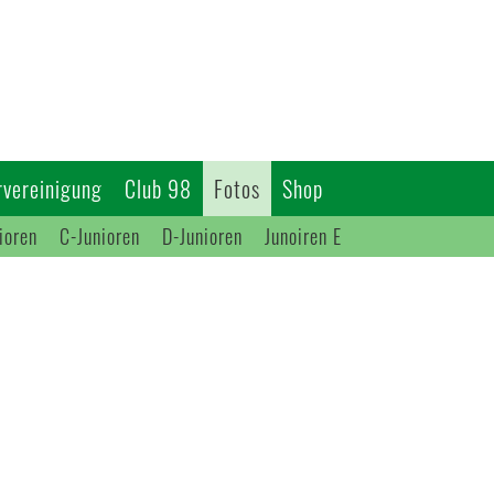
vereinigung
Club 98
Fotos
Shop
ioren
C-Junioren
D-Junioren
Junoiren E