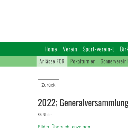
Home
Verein
Sport-verein-t
Bir
Anlässe FCR
Pokalturnier
Gönnerverein
Zurück
2022; Generalversammlun
85 Bilder
Bilder-Übersicht anzeigen