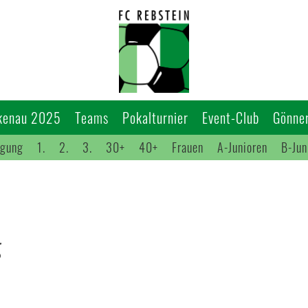
kenau 2025
Teams
Pokalturnier
Event-Club
Gönner
igung
1.
2.
3.
30+
40+
Frauen
A-Junioren
B-Jun
g